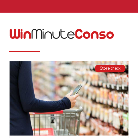
Win
Minute
Conso
Store check