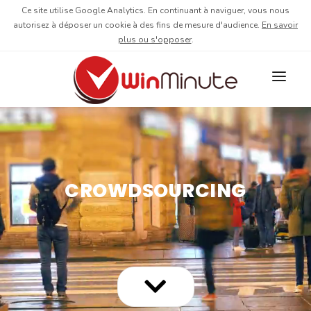
Ce site utilise Google Analytics. En continuant à naviguer, vous nous
autorisez à déposer un cookie à des fins de mesure d'audience.
En savoir
plus ou s'opposer
.
NOS SOLUTIONS
NOS PARTENAIRES
L'EQUIPE
CROWDSOURCING
CONTACT
ESPACE WINAUTE
CROWDSELLING
ESPACE CLIENT
BLOG